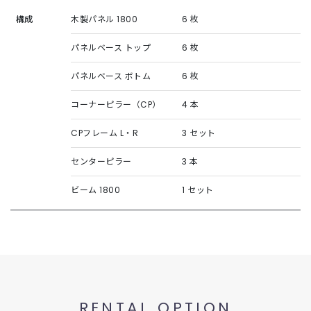
構成
木製パネル 1800
6 枚
パネルベース トップ
6 枚
パネルベース ボトム
6 枚
コーナーピラー（CP）
4 本
CPフレーム L・R
3 セット
センターピラー
3 本
ビーム 1800
1 セット
RENTAL OPTION