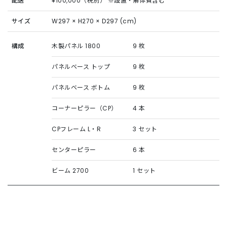
配送
¥100,000（税別） ※設置・解体費含む
サイズ
W297 × H270 × D297 (cm)
構成
木製パネル 1800
9 枚
パネルベース トップ
9 枚
パネルベース ボトム
9 枚
コーナーピラー（CP）
4 本
CPフレーム L・R
3 セット
センターピラー
6 本
ビーム 2700
1 セット